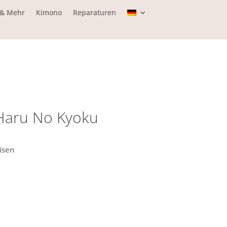
 & Mehr
Kimono
Reparaturen
 Haru No Kyoku
isen