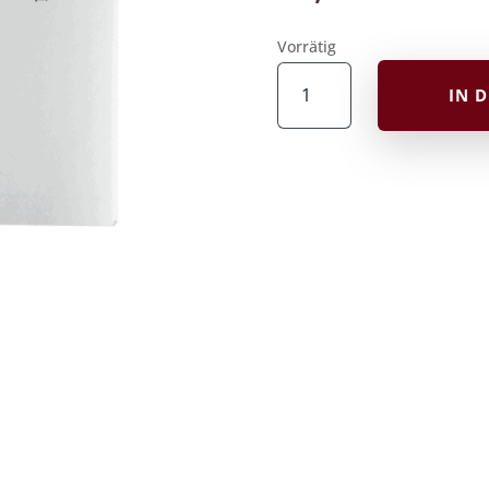
Vorrätig
Jiuta
IN 
Noten
|
Haru
No
Kyoku
Stück