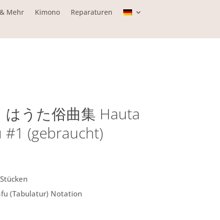
 & Mehr
Kimono
Reparaturen
n | はうた俗曲集 Hauta
 #1 (gebraucht)
 Stücken
fu (Tabulatur) Notation