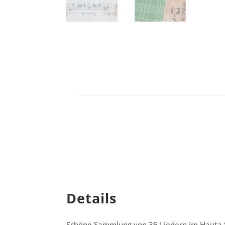
Details
Schöne Sammlung von 36 Liedern im Hauta S