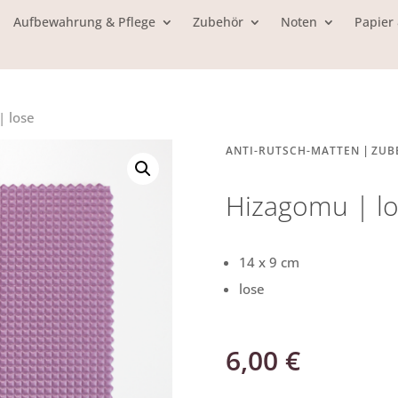
Aufbewahrung & Pflege
Zubehör
Noten
Papier
| lose
|
ANTI-RUTSCH-MATTEN
ZUB
Hizagomu | l
14 x 9 cm
lose
6,00
€