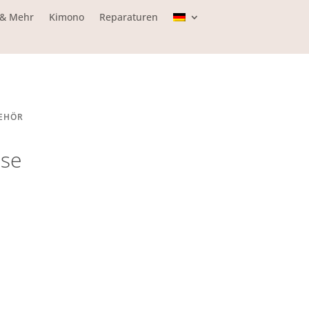
 & Mehr
Kimono
Reparaturen
EHÖR
ose