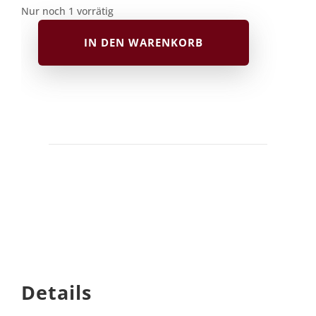
Nur noch 1 vorrätig
IN DEN WARENKORB
Kimono
mit
Nadelstreifen
für
Männer
Stück
Details