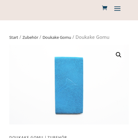
/
/
/ Doukake Gomu
Start
Zubehör
Doukake Gomu
|
DOUKAKE GOMU
ZUBEHÖR