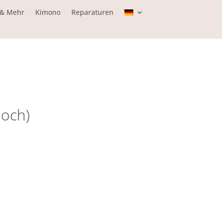
 & Mehr
Kimono
Reparaturen
hoch)