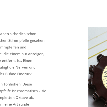
aben sicherlich schon
lchen Stimmpfeife gesehen.
 Stimmpfeifen und
e, die einem nur anzeigen,
entfernt ist. Einen
ruhigt die Nerven und
der Bühne Eindruck.
nen Tonhöhen. Diese
pfeife ist chromatisch – sie
ompletten Oktave ab.
um eine Art runde