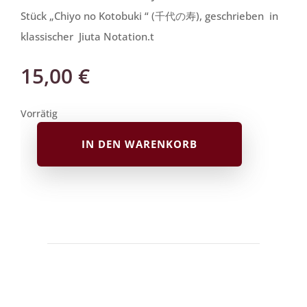
Stück „Chiyo no Kotobuki “ (千代の寿), geschrieben in
klassischer Jiuta Notation.t
15,00
€
Vorrätig
IN DEN WARENKORB
Jiuta
Noten
|
Chiyo
no
Kotobuki
Stück