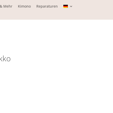
 & Mehr
Kimono
Reparaturen
kko