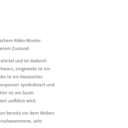
ischem Kikko-Muster.
hnetem Zustand.
terial und ist dadurch
chwarz, eingewebt ist ein
ko ist ein klassisches
ötenpanzer symbolisiert und
utter ist am Saum
rt aufblitzt wird.
den bereits vor dem Weben
 verschwommene, sehr