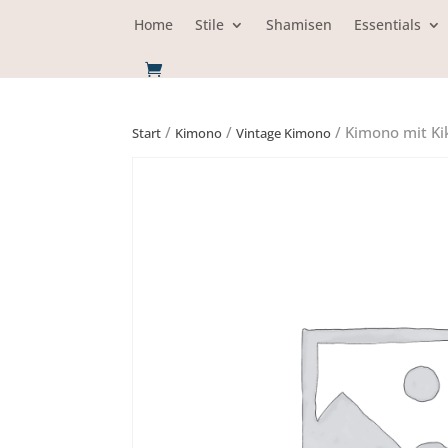
Home
Stile
Shamisen
Essentials
/
/
/ Kimono mit Ki
Start
Kimono
Vintage Kimono